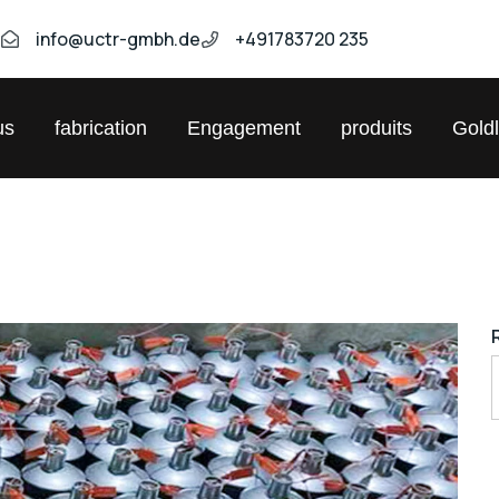
9
info@uctr-gmbh.de
+491783720 235
us
fabrication
Engagement
produits
Gold