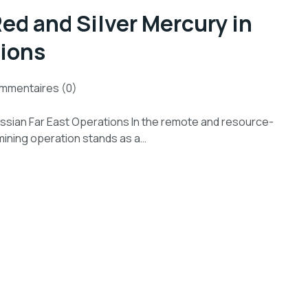
Red and Silver Mercury in
tions
mmentaires (0)
 Russian Far East Operations In the remote and resource-
 mining operation stands as a…