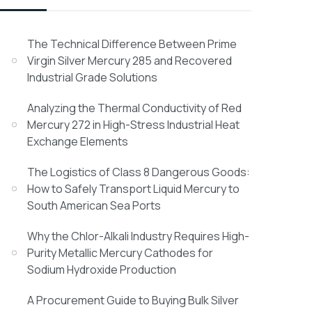
The Technical Difference Between Prime
Virgin Silver Mercury 285 and Recovered
Industrial Grade Solutions
Analyzing the Thermal Conductivity of Red
Mercury 272 in High-Stress Industrial Heat
Exchange Elements
The Logistics of Class 8 Dangerous Goods:
How to Safely Transport Liquid Mercury to
South American Sea Ports
Why the Chlor-Alkali Industry Requires High-
Purity Metallic Mercury Cathodes for
Sodium Hydroxide Production
A Procurement Guide to Buying Bulk Silver