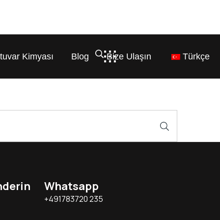
tuvar Kimyası
Blog
Bize Ulaşın
Türkçe
nderin
Whatsapp
+491783720 235