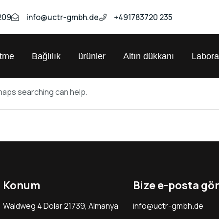
209
info@uctr-gmbh.de
+491783720 235
etme
Bağlılık
ürünler
Altın dükkanı
Labora
rhaps searching can help.
Konum
Bize e-posta gö
Waldweg 4 Dolar 21739, Almanya
info@uctr-gmbh.de