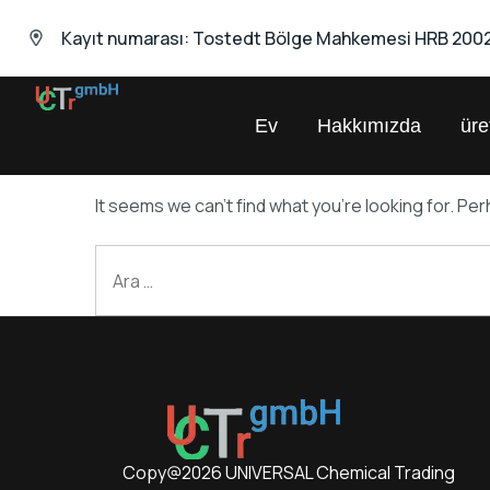
Kayıt numarası: Tostedt Bölge Mahkemesi HRB 200
Ev
Hakkımızda
ür
UNIVERSAL
Kimyasal
Ticaret
GmbH
It seems we can’t find what you’re looking for. Pe
Copy@2026 UNIVERSAL Chemical Trading