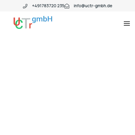
+491783720 235
info@uctr-gmbh.de