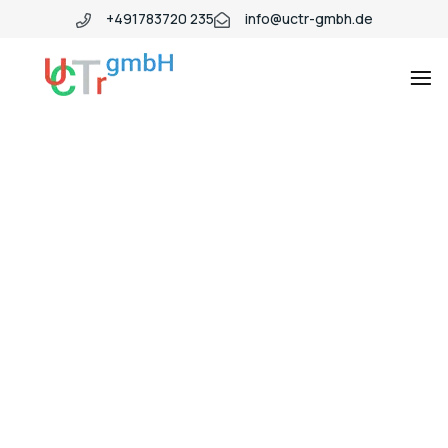
+491783720 235
info@uctr-gmbh.de