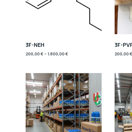
3F-NEH
3F-PV
200,00
€
–
1.800,00
€
200,00