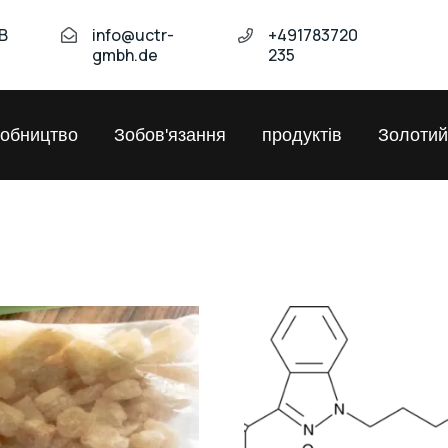
B
info@uctr-
+491783720
gmbh.de
235
обництво
Зобов'язання
продуктів
Золотий