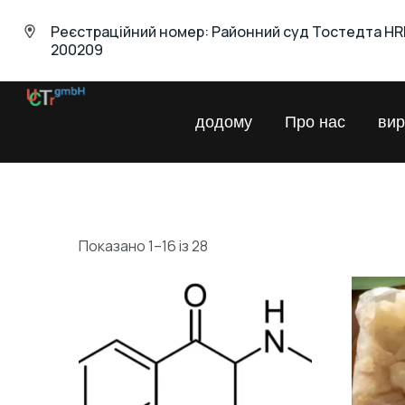
Реєстраційний номер: Районний суд Тостедта HR
200209
UNIVERSAL
додому
Про нас
вир
Chemical
Trading
GmbH
Показано 1–16 із 28