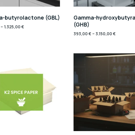
-butyrolactone (GBL)
Gamma-hydroxybutyr
(GHB)
–
1.325,00
€
393,00
€
–
3.150,00
€