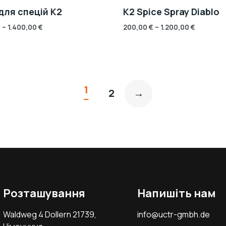
для спецій K2
K2 Spice Spray Diablo
€
–
1.400,00
€
200,00
€
–
1.200,00
€
1
2
→
Розташування
Напишіть нам
Waldweg 4 Dollern 21739,
info@uctr-gmbh.de