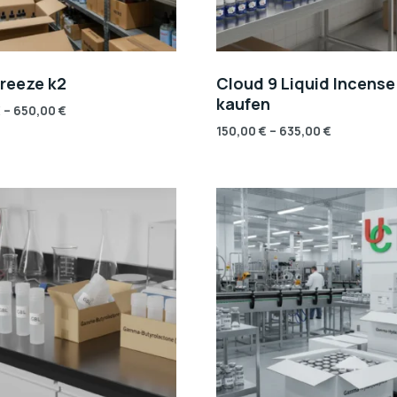
Freeze k2
Cloud 9 Liquid Incense
kaufen
€
–
650,00
€
150,00
€
–
635,00
€