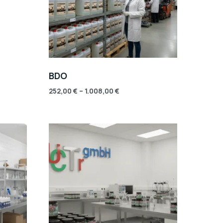
BDO
252,00
€
–
1.008,00
€